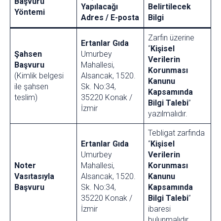
Başvuru
Yapılacağı
Belirtilecek
Yöntemi
Adres / E-posta
Bilgi
Zarfın üzerine
Ertanlar Gıda
“
Kişisel
Şahsen
Umurbey
Verilerin
Başvuru
Mahallesi,
Korunması
(Kimlik belgesi
Alsancak, 1520.
Kanunu
ile şahsen
Sk. No:34,
Kapsamında
teslim)
35220 Konak /
Bilgi Talebi
”
İzmir
yazılmalıdır.
Tebligat zarfında
Ertanlar Gıda
“
Kişisel
Umurbey
Verilerin
Noter
Mahallesi,
Korunması
Vasıtasıyla
Alsancak, 1520.
Kanunu
Başvuru
Sk. No:34,
Kapsamında
35220 Konak /
Bilgi Talebi
”
İzmir
ibaresi
bulunmalıdır.