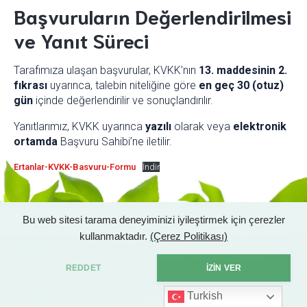
Başvuruların Değerlendirilmesi
ve Yanıt Süreci
Tarafımıza ulaşan başvurular, KVKK’nın
13. maddesinin 2.
fıkrası
uyarınca, talebin niteliğine göre
en geç 30 (otuz)
gün
içinde değerlendirilir ve sonuçlandırılır.
Yanıtlarımız, KVKK uyarınca
yazılı
olarak veya
elektronik
ortamda
Başvuru Sahibi’ne iletilir.
Ertanlar-KVKK-Basvuru-Formu
İndir
Bu web sitesi tarama deneyiminizi iyileştirmek için çerezler
kullanmaktadır.
(Çerez Politikası)
Tasarım:
Gaak Bilişim Hizmetleri
REDDET
İZİN VER
Turkish