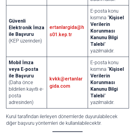
E-posta konu
kısmına “
Kişisel
Güvenli
Verilerin
ertanlargida@h
Elektronik İmza
Korunması
ile Başvuru
s01.kep.tr
Kanunu Bilgi
(KEP üzerinden)
Talebi
”
yazılmalıdır.
Mobil İmza
E-posta konu
veya E-posta
kısmına “
Kişisel
ile Başvuru
Verilerin
kvkk@ertanlar
(Daha önce
Korunması
gida.com
bildirilen kayıtlı e-
Kanunu Bilgi
posta
Talebi
”
adresinden)
yazılmalıdır.
Kurul tarafından ilerleyen dönemlerde duyurulabilecek
diğer başvuru yöntemleri de kullanılabilecektir.