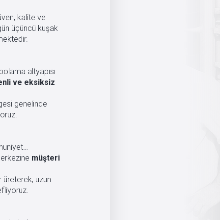
ven, kalite ve
bugün üçüncü kuşak
ektedir.
epolama altyapısı
enli ve eksiksiz
gesi genelinde
yoruz.
mnuniyet…
 merkezine
müşteri
r üreterek, uzun
efliyoruz.