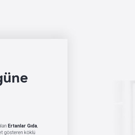
güne
ulan
Ertanlar Gıda
,
et gösteren köklü