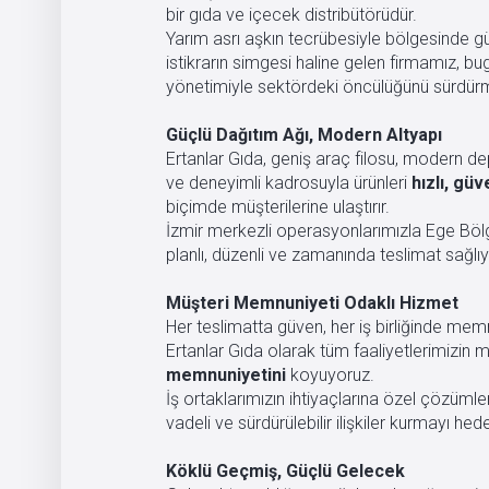
bir gıda ve içecek distribütörüdür.
Yarım asrı aşkın tecrübesiyle bölgesinde gü
istikrarın simgesi haline gelen firmamız, 
yönetimiyle sektördeki öncülüğünü sürdürm
Güçlü Dağıtım Ağı, Modern Altyapı
Ertanlar Gıda, geniş araç filosu, modern d
ve deneyimli kadrosuyla ürünleri
hızlı, güv
biçimde müşterilerine ulaştırır.
İzmir merkezli operasyonlarımızla Ege Böl
planlı, düzenli ve zamanında teslimat sağlı
Müşteri Memnuniyeti Odaklı Hizmet
Her teslimatta güven, her iş birliğinde me
Ertanlar Gıda olarak tüm faaliyetlerimizin
memnuniyetini
koyuyoruz.
İş ortaklarımızın ihtiyaçlarına özel çözümle
vadeli ve sürdürülebilir ilişkiler kurmayı hed
Köklü Geçmiş, Güçlü Gelecek